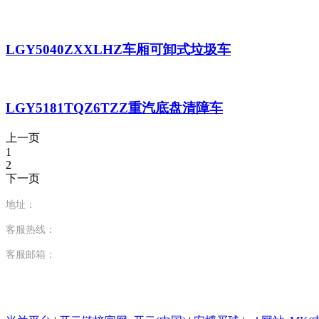
LGY5040ZXXLHZ车厢可卸式垃圾车
LGY5181TQZ6TZZ重汽底盘清障车
上一页
1
2
下一页
地址：
辽宁省铁岭专用车生产基地平安大街15号
客服热线：
400-0242279
客服邮箱：
zyqcxs@126.com