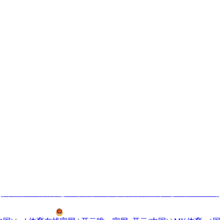
版权所有：mk官方网站_MK（中国）一站式服务官网 备案号：辽ICP备10200101号
辽公网安备 21122102000229号