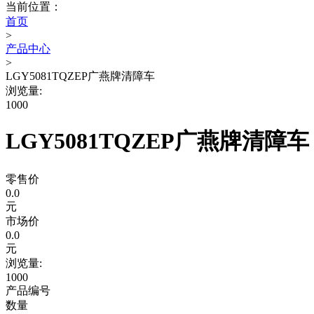
当前位置：
首页
>
产品中心
>
LGY5081TQZEP广燕牌清障车
浏览量:
1000
LGY5081TQZEP广燕牌清障车
零售价
0.0
元
市场价
0.0
元
浏览量:
1000
产品编号
数量