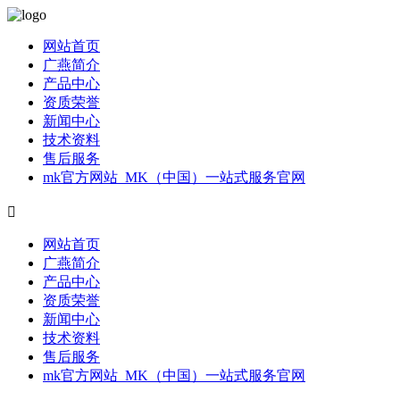
网站首页
广燕简介
产品中心
资质荣誉
新闻中心
技术资料
售后服务
mk官方网站_MK（中国）一站式服务官网

网站首页
广燕简介
产品中心
资质荣誉
新闻中心
技术资料
售后服务
mk官方网站_MK（中国）一站式服务官网