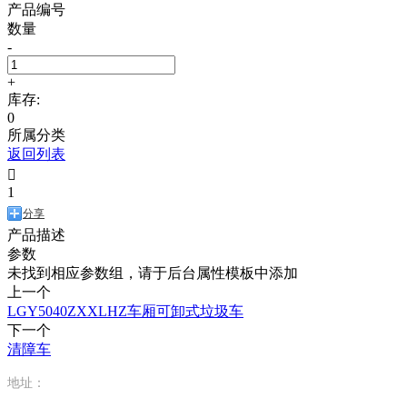
产品编号
数量
-
+
库存:
0
所属分类
返回列表

1
分享
产品描述
参数
未找到相应参数组，请于后台属性模板中添加
上一个
LGY5040ZXXLHZ车厢可卸式垃圾车
下一个
清障车
地址：
辽宁省铁岭专用车生产基地平安大街15号