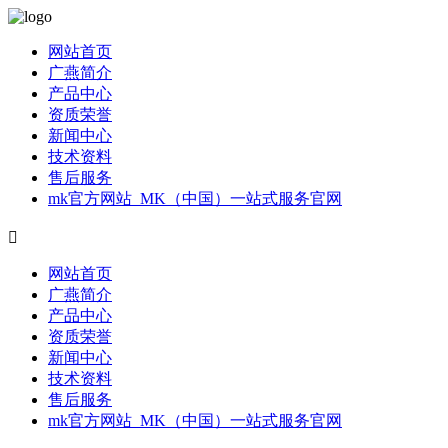
网站首页
广燕简介
产品中心
资质荣誉
新闻中心
技术资料
售后服务
mk官方网站_MK（中国）一站式服务官网

网站首页
广燕简介
产品中心
资质荣誉
新闻中心
技术资料
售后服务
mk官方网站_MK（中国）一站式服务官网